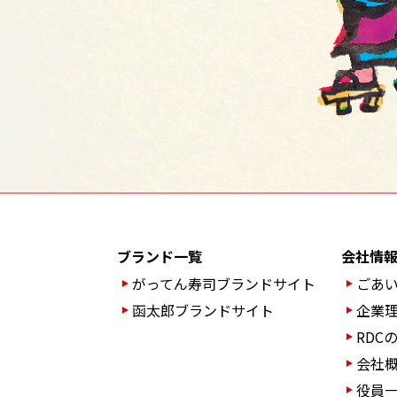
ブランド一覧
会社情
がってん寿司ブランド
サイト
ごあ
函太郎ブランドサイト
企業
RDC
会社
役員