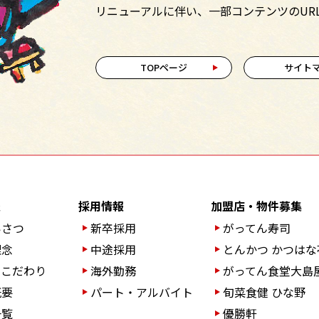
リニューアルに伴い、一部コンテンツのUR
TOPページ
サイト
報
採用情報
加盟店・物件募集
いさつ
新卒採用
がってん寿司
理念
中途採用
とんかつ かつはな
のこだわり
海外勤務
がってん食堂大島
概要
パート・アルバイト
旬菜食健 ひな野
一覧
優勝軒