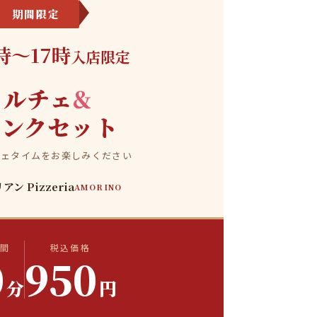
期間限定
時〜17時
入店限定
ドルチェ
&
リンクセット
フェタイムをお楽しみください
ン Pizzeria
AMORINO
間
税込価格
0
950
分
円