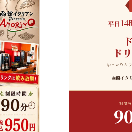
14
平日
ド
ゆったりカ
函館イタリア
制限時
9