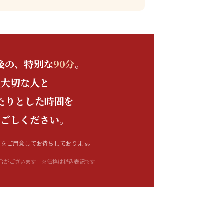
後の、特別な
90分
。
大切な人と
たりとした時間を
過ごしください。
ェをご用意してお待ちしております。
合がございます ※価格は税込表記です