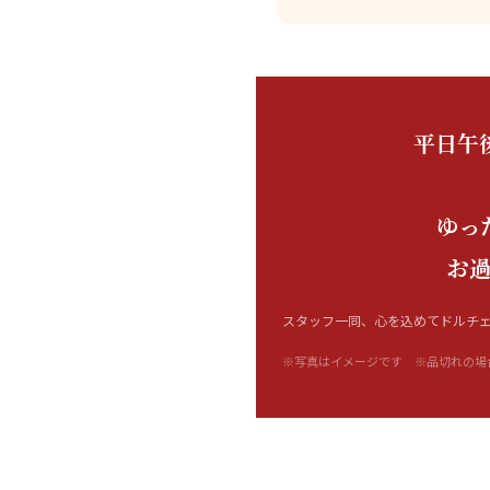
平日午
ゆっ
お
スタッフ一同、心を込めてドルチ
※写真はイメージです ※品切れの場