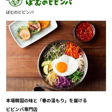
2026年04月28日
新店舗
ぼむのビビンバ
【新業態】韓国料理『ぼむのビビンバ』が
埼玉県久喜市のショッピングモールにグラ
ンドオープン！！
2026年04月27日
その他
【ひな野】ららぽーと新三郷店 料金改定
のお知らせ【2026年5月1日改定】
本場韓国の味と「春の温もり」を届ける
ビビンバ専門店