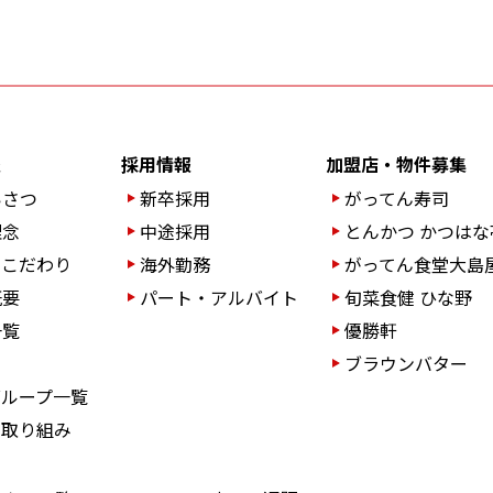
報
採用情報
加盟店・物件募集
いさつ
新卒採用
がってん寿司
理念
中途採用
とんかつ かつはな
のこだわり
海外勤務
がってん食堂大島
概要
パート・アルバイト
旬菜食健 ひな野
一覧
優勝軒
ブラウンバター
グループ一覧
の取り組み