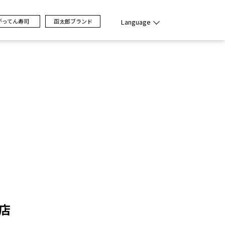
がってん寿司
函太郎ブランド
Language
店