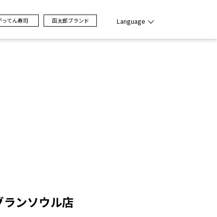
がってん寿司
函太郎ブランド
Language
・グランソウル店