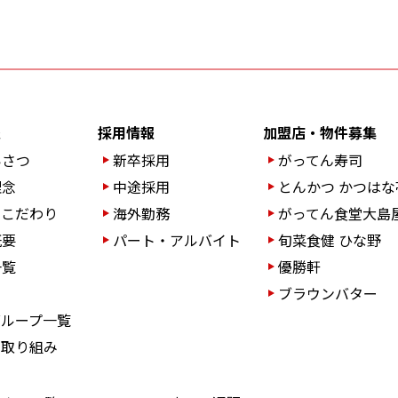
報
採用情報
加盟店・物件募集
いさつ
新卒採用
がってん寿司
理念
中途採用
とんかつ かつはな
のこだわり
海外勤務
がってん食堂大島
概要
パート・アルバイト
旬菜食健 ひな野
一覧
優勝軒
ブラウンバター
グループ一覧
の取り組み