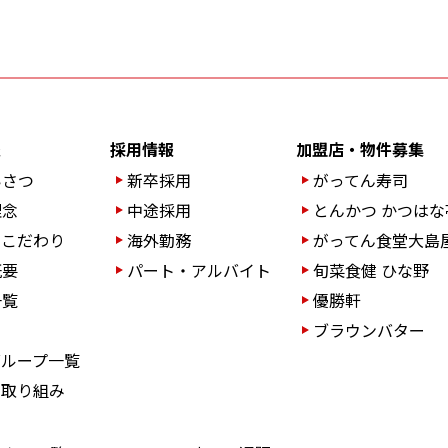
報
採用情報
加盟店・物件募集
いさつ
新卒採用
がってん寿司
理念
中途採用
とんかつ かつはな
のこだわり
海外勤務
がってん食堂大島
概要
パート・アルバイト
旬菜食健 ひな野
一覧
優勝軒
ブラウンバター
グループ一覧
の取り組み