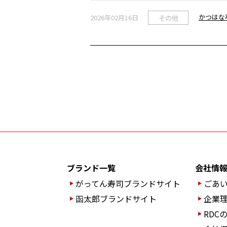
かつはな
2026年02月16日
その他
ブランド一覧
会社情
がってん寿司ブランド
サイト
ごあ
函太郎ブランドサイト
企業
RDC